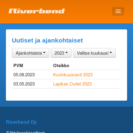
ETUSIVU
Uutiset ja ajankohtaiset
Ajankohtaista
2023
Valitse kuukausi
PVM
Otsikko
05.08.2023
Kuninkuusravit 2023
03.05.2023
Lapikas Outlet 2023
Riverbend Oy
Sähköpostiosoitteet: