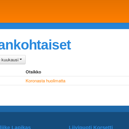
jankohtaiset
e kuukausi
Otsikko
Koronasta huolimatta
liike Lapikas
Liivipuoti Korsetti