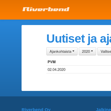
Uutiset ja a
Ajankohtaista
2020
Valits
PVM
02.04.2020
Riverbend Oy
Jalkine