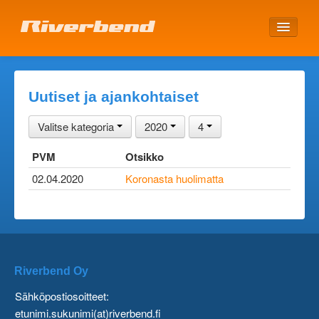
ETUSIVU
Uutiset ja ajankohtaiset
Valitse kategoria
2020
4
PVM
Otsikko
02.04.2020
Koronasta huolimatta
Riverbend Oy
Sähköpostiosoitteet:
etunimi.sukunimi(at)riverbend.fi