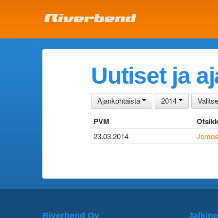
Uutiset ja a
Ajankohtaista
2014
Valits
PVM
Otsik
23.03.2014
Jomos-
Riverbend Oy
Jalkine