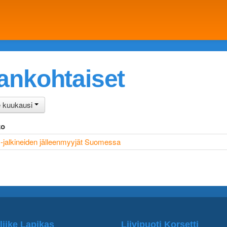
jankohtaiset
e kuukausi
ko
jalkineiden jälleenmyyjät Suomessa
liike Lapikas
Liivipuoti Korsetti