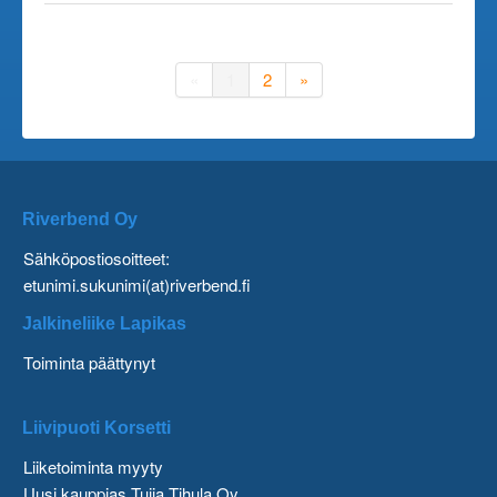
«
1
2
»
Riverbend Oy
Sähköpostiosoitteet:
etunimi.sukunimi(at)riverbend.fi
Jalkineliike Lapikas
Toiminta päättynyt
Liivipuoti Korsetti
Liiketoiminta myyty
Uusi kauppias Tuija Tihula Oy