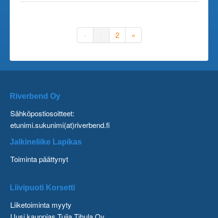
«
1
2
»
Riverbend Oy
Sähköpostiosoitteet:
etunimi.sukunimi(at)riverbend.fi
Jalkineliike Lapikas
Toiminta päättynyt
Liivipuoti Korsetti
Liiketoiminta myyty
Uusi kauppias Tuija Tihula Oy