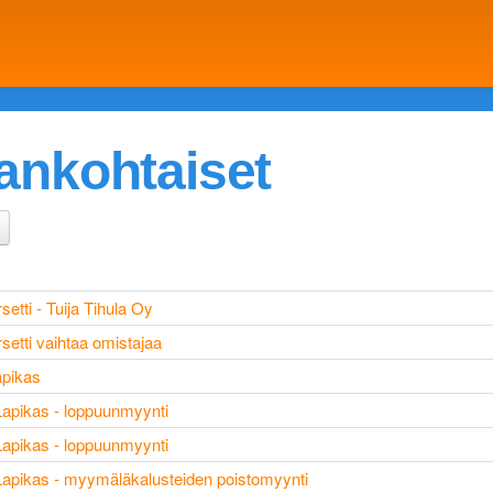
jankohtaiset
rsetti - Tuija Tihula Oy
rsetti vaihtaa omistajaa
apikas
 Lapikas - loppuunmyynti
 Lapikas - loppuunmyynti
 Lapikas - myymäläkalusteiden poistomyynti