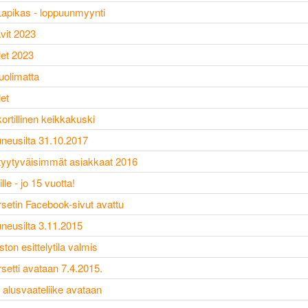
 Lapikas - loppuunmyynti
vit 2023
let 2023
uolimatta
et
kortillinen keikkakuski
neusilta 31.10.2017
 tyytyväisimmät asiakkaat 2016
le - jo 15 vuotta!
orsetin Facebook-sivut avattu
neusilta 3.11.2015
ton esittelytila valmis
rsetti avataan 7.4.2015.
 alusvaateliike avataan