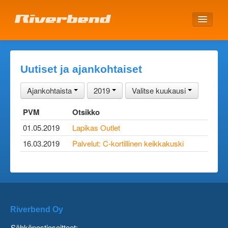
ETUSIVU
Uutiset ja ajankohtaiset
Ajankohtaista
2019
Valitse kuukausi
PVM
Otsikko
01.05.2019
Lapikas Outlet
16.03.2019
Palvelut: C-kortillinen keikkakuski
Riverbend Oy
Sähköpostiosoitteet: