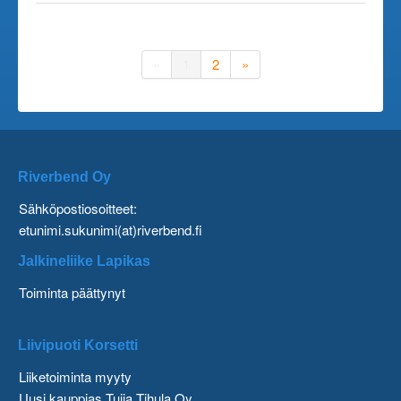
«
1
2
»
Riverbend Oy
Sähköpostiosoitteet:
etunimi.sukunimi(at)riverbend.fi
Jalkineliike Lapikas
Toiminta päättynyt
Liivipuoti Korsetti
Liiketoiminta myyty
Uusi kauppias Tuija Tihula Oy